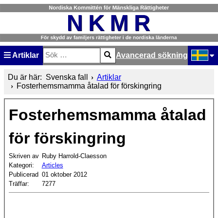
Artiklar
Avancerad sökning
Sök
Type 2 or more characters for results.
Välj ditt
Du är här:
Svenska fall
Artiklar
Fosterhemsmamma åtalad för förskingring
Fosterhemsmamma åtalad
för förskingring
Skriven av
Ruby Harrold-Claesson
Kategori:
Articles
Publicerad
01 oktober 2012
Träffar:
7277