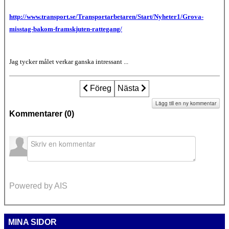
http://www.transport.se/Transportarbetaren/Start/Nyheter1/Grova-
misstag-bakom-framskjuten-rattegang/
Jag tycker målet verkar ganska intressant ...
Föregående artikel: Konferens: Grupptal
Föreg
Nästa artikel: "Jag efterlyser 
Nästa
Lägg till en ny kommentar
Kommentarer (
0
)
Powered by AIS
MINA SIDOR