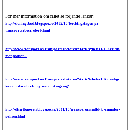
För mer information om fallet se följande länkar:
http://tidningsbud.blogspot.se/2012/10/forskingringen-pa-
transportarbetareforb.html
http://www.transport.se/Transportarbetaren/Start/Nyheter1/JO-kritik-
mot-polisen-/
http://www.transport.se/Transportarbetaren/Start/Nyheter1/Kvinnlig-
kontorist-atalas-for-grov-forskingring/
http://distributoren.blogspot.se/2011/10/transportanstalld-jo-anmaler-
polisen.html