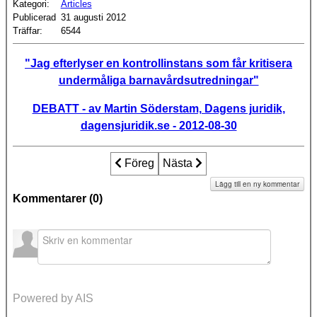
Kategori:
Articles
Publicerad
31 augusti 2012
Träffar:
6544
"Jag efterlyser en kontrollinstans som får kritisera
undermåliga barnavårdsutredningar"
DEBATT - av Martin Söderstam, Dagens juridik,
dagensjuridik.se - 2012-08-30
Föregående artikel: Fosterhemsmamma åt
Föreg
Nästa artikel: ALVHEIMS TIO
Nästa
Lägg till en ny kommentar
Kommentarer (
0
)
Powered by AIS