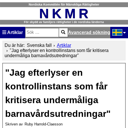
Artiklar
Avancerad sökning
Sök
Type 2 or more characters for results.
Välj ditt
Du är här:
Svenska fall
Artiklar
"Jag efterlyser en kontrollinstans som får kritisera
undermåliga barnavårdsutredningar"
"Jag efterlyser en
kontrollinstans som får
kritisera undermåliga
barnavårdsutredningar"
Skriven av
Ruby Harrold-Claesson