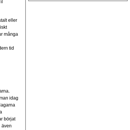
il
alt eller
iskt
 hur många
ern tid
arna.
t man idag
slagarna
a
r börjat
, även