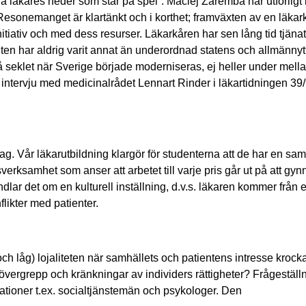
 läkares heder som står på spel”. Maciej Zaremba har utförligt 
 Resonemanget är klartänkt och i korthet; framväxten av en läkar
nitiativ och med dess resurser. Läkarkåren har sen lång tid tjänat
ten har aldrig varit annat än underordnad statens och allmänny
å seklet när Sverige började moderniseras, ej heller under mell
en intervju med medicinalrådet Lennart Rinder i läkartidningen 39
g. Vår läkarutbildning klargör för studenterna att de har en sam
nsverksamhet som anser att arbetet till varje pris går ut på att gyn
ndlar det om en kulturell inställning, d.v.s. läkaren kommer från e
likter med patienter.
ch låg) lojaliteten när samhällets och patientens intresse krock
vergrepp och kränkningar av individers rättigheter? Frågeställ
lationer t.ex. socialtjänstemän och psykologer. Den