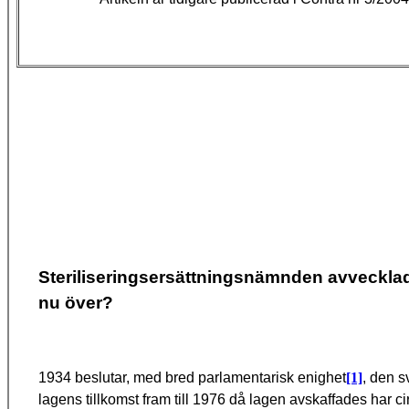
Steriliseringsersättningsnämnden avvecklad
nu över?
1934 beslutar, med bred parlamentarisk enighet
[1]
, den s
lagens tillkomst fram till 1976 då lagen avskaffades har c