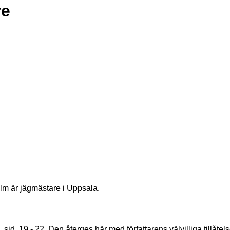
re
lm är jägmästare i Uppsala.
 sid. 19 - 22. Den återges här med författarens välvilliga tillåtels