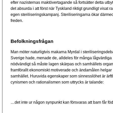
efter nazisternas maktövertagande så fortsätter detta utb
det absurda i att först när Tyskland riktigt grundligt visat
egen steriliseringskampanj. Steriliseringarna ökar därmed k
freden.
Befolkningsfrågan
Man möter naturligtvis makarna Myrdal i steriliseringsdeb
Sverige hade, menade de, alldeles för många lågvärdiga i
nödvändigt så måste lagen skärpas och samhällets organ til
framförallt ekonomiskt motiverade och ändamålen helgar me
samhället. Huruvida egenskaper som sinnesslöhet är ärftli
cynismen och rationalismen som uttrycks är talande:
…det inte ur någon synpunkt kan försvaras att barn får födas