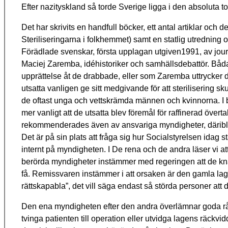
Efter nazityskland så torde Sverige ligga i den absoluta 
Det har skrivits en handfull böcker, ett antal artiklar oc
Steriliseringarna i folkhemmet) samt en statlig utredning
Förädlade svenskar, första upplagan utgiven1991, av jou
Maciej Zaremba, idéhistoriker och samhällsdebattör. Båda h
upprättelse åt de drabbade, eller som Zaremba uttrycker d
utsatta vanligen ge sitt medgivande för att sterilisering 
de oftast unga och vettskrämda männen och kvinnorna. I 
mer vanligt att de utsatta blev föremål för raffinerad öve
rekommenderades även av ansvariga myndigheter, däribland
Det är på sin plats att fråga sig hur Socialstyrelsen idag s
internt på myndigheten. I De rena och de andra läser vi att r
berörda myndigheter instämmer med regeringen att de knap
få. Remissvaren instämmer i att orsaken är den gamla lag
rättskapabla”, det vill säga endast så störda personer att 
Den ena myndigheten efter den andra överlämnar goda råd 
tvinga patienten till operation eller utvidga lagens räckvidd