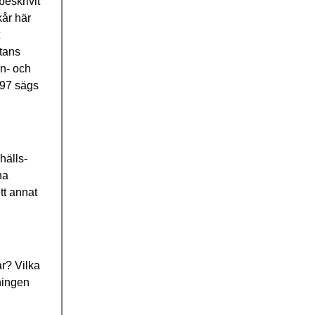
beskrivit
kår här
ttans
an- och
/97 sägs
hälls-
na
tt annat
ar? Vilka
ningen