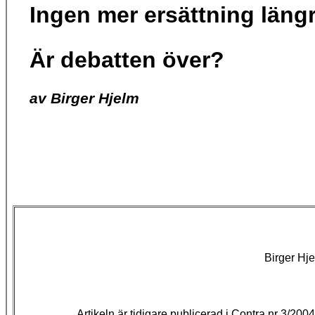
Ingen mer ersättning läng
Är debatten över?
av Birger Hjelm
Birger Hje
Artikeln är tidigare publicerad i Contra nr 3/2004,