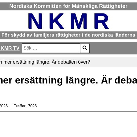
NKMR TV
Sök
Type 2 or more characters for results.
en mer ersättning längre. Är debatten över?
mer ersättning längre. Är deb
2023
Träffar:
7023