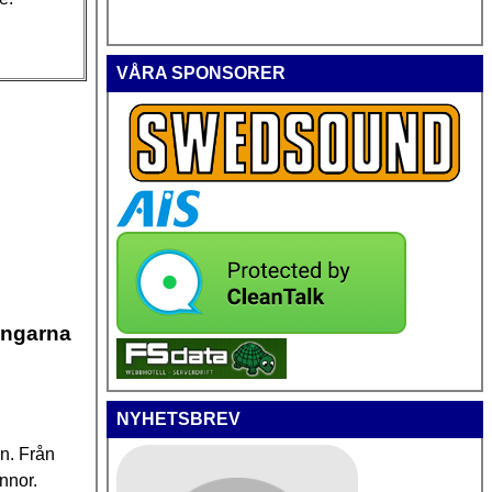
VÅRA SPONSORER
ingarna
NYHETSBREV
en. Från
nnor.