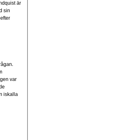
ndquist är
d sin
efter
rågan.
m
agen var
ade
n iskalla