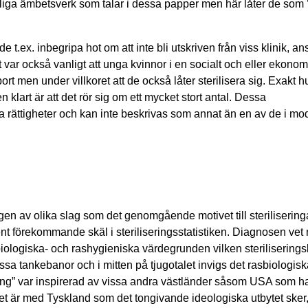
gliga ämbetsverk som talar i dessa papper men här låter de som ’
x. inbegripa hot om att inte bli utskriven från viss klinik, anst
var också vanligt att unga kvinnor i en socialt och eller ekonom
bort men under villkoret att de också låter sterilisera sig. Exakt
n klart är att det rör sig om ett mycket stort antal. Dessa
a rättigheter och kan inte beskrivas som annat än en av de i mod
gen av olika slag som det genomgående motivet till sterilisering
kvent förekommande skäl i steriliseringsstatistiken. Diagnosen ve
biologiska- och rashygieniska värdegrunden vilken sterilisering
sa tankebanor och i mitten på tjugotalet invigs det rasbiologisk
ädling” var inspirerad av vissa andra västländer såsom USA som ha
det är med Tyskland som det tongivande ideologiska utbytet sker