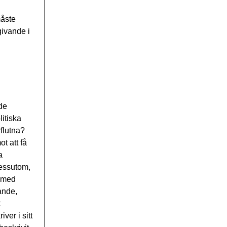
måste
givande i
 de
itiska
rflutna?
t att få
a
dessutom,
t med
ande,
t
ver i sitt