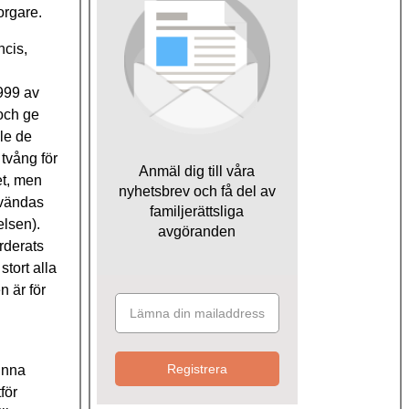
orgare.
ncis,
999 av
 och ge
le de
 tvång för
Anmäl dig till våra
et, men
nyhetsbrev och få del av
nvändas
familjerättsliga
elsen).
avgöranden
ärderats
stort alla
 är för
Registrera
unna
för