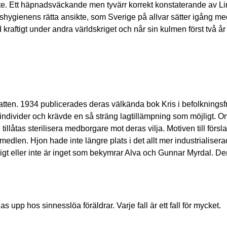
yte. Ett häpnadsväckande men tyvärr korrekt konstaterande av Li
 rashygienens rätta ansikte, som Sverige på allvar sätter igång me
raftigt under andra världskriget och når sin kulmen först två år 
atten. 1934 publicerades deras välkända bok Kris i befolkningsf
ndivider och krävde en så sträng lagtillämpning som möjligt. O
låtas sterilisera medborgare mot deras vilja. Motiven till försl
dlen. Hjon hade inte längre plats i det allt mer industrialiser
gt eller inte är inget som bekymrar Alva och Gunnar Myrdal. De
 upp hos sinnesslöa föräldrar. Varje fall är ett fall för mycket.