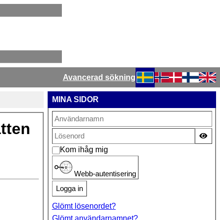
Avancerad sökning
Välj ditt språk
MINA SIDOR
atten
Vis
Kom ihåg mig
Webb-autentisering
Logga in
Glömt lösenordet?
Glömt användarnamnet?