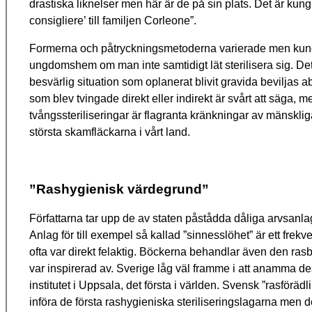
drastiska liknelser men här är de på sin plats. Det är kun
consigliere’ till familjen Corleone”.
Formerna och påtryckningsmetoderna varierade men kunde t.e
ungdomshem om man inte samtidigt lät sterilisera sig. Det 
besvärlig situation som oplanerat blivit gravida beviljas a
som blev tvingade direkt eller indirekt är svårt att säga, me
tvångssteriliseringar är flagranta kränkningar av mänsklig
största skamfläckarna i vårt land.
”Rashygienisk värdegrund”
Författarna tar upp de av staten påstådda dåliga arvsanla
Anlag för till exempel så kallad ”sinnesslöhet” är ett fre
ofta var direkt felaktig. Böckerna behandlar även den ras
var inspirerad av. Sverige låg väl framme i att anamma des
institutet i Uppsala, det första i världen. Svensk ”rasför
införa de första rashygieniska steriliseringslagarna men 