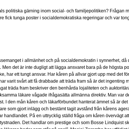
als politiska gärning inom social- och familjepolitiken? Frågan 
e fick tunga poster i socialdemokratiska regeringar och var ton
ablissemanget i allmänhet och på socialdemokratin i synnerhet, då
Men det är inte dugligt att lägga ansvaret bara på de högsta pol
e, har ett tungt ansvar. Har kåren på allvar gjort upp med det fö
 varit svårt att få drabbade att träda fram så är det ingenting mo
gat träda fram beskriver den benhårda lojaliteten och auktoritär
tveksamma läkare vågade ifrågasätta allmänna direktiv. Man var 
änst. I den mån kåren och läkarförbundet hanterat ämnet så är de
läkare som gjort inlägg och bestämt tagit avstånd från kårens ager
 handlandet. På en uttrycklig ställd fråga om kåren övervägt at
r tystnaden. Det handlar om prestige och som Bosse Lindquist skri