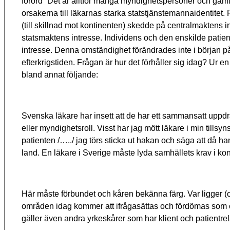
förord ”Det är alltför många myndighetspersoner och gamla
orsakerna till läkarnas starka statstjänstemannaidentitet.
(till skillnad mot kontinenten) skedde på centralmaktens i
statsmaktens intresse. Individens och den enskilde patien
intresse. Denna omständighet förändrades inte i början p
efterkrigstiden. Frågan är hur det förhåller sig idag? Ur 
bland annat följande:
Svenska läkare har insett att de har ett sammansatt uppdra
eller myndighetsroll. Visst har jag mött läkare i min tillsy
patienten /…../ jag törs sticka ut hakan och säga att då ha
land. En läkare i Sverige måste lyda samhällets krav i konf
Här måste förbundet och kåren bekänna färg. Var ligger (o
områden idag kommer att ifrågasättas och fördömas som ö
gäller även andra yrkeskårer som har klient och patientre