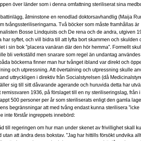
toppen över länder som i denna omfattning steriliserat sina medb
h debattinlägg, åtminstone en renodlad doktorsavhandlig (Maija Ru
 om tvångssteriliseringarna. Två böcker som måste framhållas är
rnalisten Bosse Lindquists och De rena och de andra, utgiven 1
ar syftet, och vill bidra till att lyfta bort skammen och skulden
et i sin bok ”placera vanäran där den hör hemma”. Formellt skul
skulle bli verkställd men snarare som regel än undantag användes
båda böckerna finner man hur tvånget ibland var direkt och öpp
rtalning och utpressning. Att övertalning och utpressning skulle a
 uttryckligen i direktiv från Socialstyrelsen (då Medicinalstyr
täller sig till sitt dåvarande agerande och huruvida detta har utv
emissvaren 1936, på förslaget till en ny steriliseringslag, från i 
pt 500 personer per år som steriliserats enligt den gamla lagen
ens begränsningar att med tvång endast kunna sterilisera ”icke
de inte förstår ingreppets innebörd:
till regeringen om hur man under skenet av frivillighet skall k
 utan att ändra dess bokstav. ”Jag har hittills försökt undvika allt