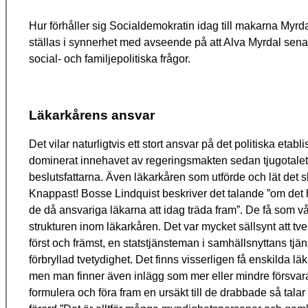
Hur förhåller sig Socialdemokratin idag till makarna Myrd
ställas i synnerhet med avseende på att Alva Myrdal senar
social- och familjepolitiska frågor.
Läkarkårens ansvar
Det vilar naturligtvis ett stort ansvar på det politiska et
dominerat innehavet av regeringsmakten sedan tjugotalet. 
beslutsfattarna. Även läkarkåren som utförde och lät det sk
Knappast! Bosse Lindquist beskriver det talande ”om det har
de då ansvariga läkarna att idag träda fram”. De få som vå
strukturen inom läkarkåren. Det var mycket sällsynt att 
först och främst, en statstjänsteman i samhällsnyttans tj
förbryllad tvetydighet. Det finns visserligen få enskilda 
men man finner även inlägg som mer eller mindre försvarar
formulera och föra fram en ursäkt till de drabbade så tala