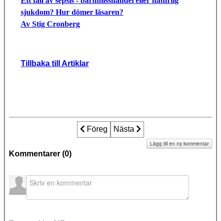
Ett fall av sepsis - barnmisshandel eller naturlig
sjukdom? Hur dömer läsaren?
Av Stig Cronberg
Tillbaka till Artiklar
Föregående artikel: Barnens rätt i samhä
Föreg
Nästa artikel: Barn och fred är 
Nästa
Lägg till en ny kommentar
Kommentarer (
0
)