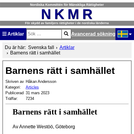
Artiklar
Avancerad sökning
Sök
Type 2 or more characters for results.
Välj ditt
Du är här:
Svenska fall
Artiklar
Barnens rätt i samhället
Barnens rätt i samhället
Skriven av
Håkan Andersson
Kategori:
Articles
Publicerad
31 mars 2023
Träffar:
7234
Barnens rätt i samhället
Av Annette Westöö, Göteborg