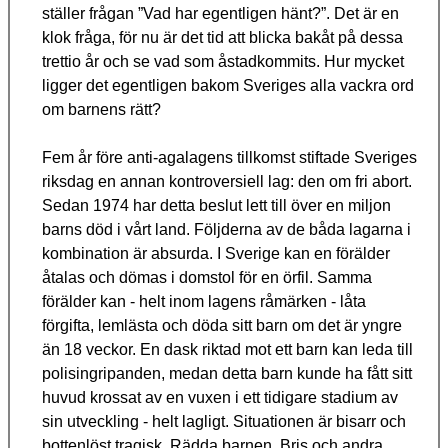
ställer frågan ”Vad har egentligen hänt?”. Det är en
klok fråga, för nu är det tid att blicka bakåt på dessa
trettio år och se vad som åstadkommits. Hur mycket
ligger det egentligen bakom Sveriges alla vackra ord
om barnens rätt?
Fem år före anti-agalagens tillkomst stiftade Sveriges
riksdag en annan kontroversiell lag: den om fri abort.
Sedan 1974 har detta beslut lett till över en miljon
barns död i vårt land. Följderna av de båda lagarna i
kombination är absurda. I Sverige kan en förälder
åtalas och dömas i domstol för en örfil. Samma
förälder kan - helt inom lagens råmärken - låta
förgifta, lemlästa och döda sitt barn om det är yngre
än 18 veckor. En dask riktad mot ett barn kan leda till
polisingripanden, medan detta barn kunde ha fått sitt
huvud krossat av en vuxen i ett tidigare stadium av
sin utveckling - helt lagligt. Situationen är bisarr och
bottenlöst tragisk. Rädda barnen, Bris och andra