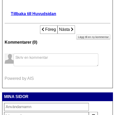
Tillbaka till Huvudsidan
Föregående artikel: Barnet och rättspro
Föreg
Nästa artikel: Barn smittades 
Nästa
Lägg till en ny kommentar
Kommentarer (
0
)
Powered by AIS
MINA SIDOR