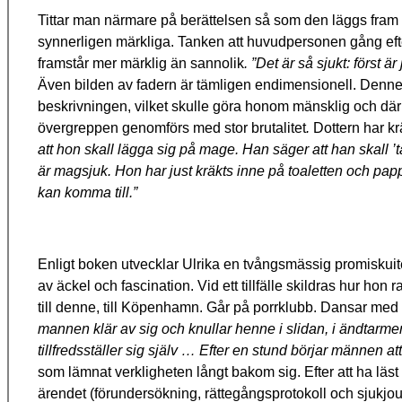
Tittar man närmare på berättelsen så som den läggs fram 
synnerligen märkliga. Tanken att huvudpersonen gång efter
framstår mer märklig än sannolik
. ”Det är så sjukt: först ä
Även bilden av fadern är tämligen endimensionell. Denne 
beskrivningen, vilket skulle göra honom mänsklig och dä
övergreppen genomförs med stor brutalitet
.
Dottern har kr
att hon skall lägga sig på mage. Han säger att han skall ’ta
är magsjuk. Hon har just kräkts inne på toaletten och papp
kan komma till.”
Enligt boken utvecklar Ulrika en tvångsmässig promiskuitet
av äckel och fascination. Vid ett tillfälle skildras hur ho
till denne, till Köpenhamn. Går på porrklubb. Dansar med
mannen klär av sig och knullar henne i slidan, i ändtarme
tillfredsställer sig själv … Efter en stund börjar männen a
som lämnat verkligheten långt bakom sig. Efter att ha läs
ärendet (förundersökning, rättegångsprotokoll och sjukjour