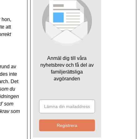
 hon,
te att
orrekt
Anmäl dig till våra
nyhetsbrev och få del av
rund av
familjerättsliga
des inte
avgöranden
arch. Det
 som du
 tidningen
ed’ som
e krav som
Registrera