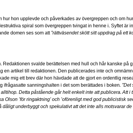
a om hur hon upplevde och påverkades av övergreppen och om hur
estruktiva spiral som övergreppen tvingat in henne i. Syftet är in
ällande domen ses som att
”rättväsendet skött sitt uppdrag på ett k
 Redaktionen svalde berättelsen med hull och hår kanske på g
ag en artikel till redaktionen. Den publicerades inte och omnämn
de mig ett brev där hon hävdade att de gjort en ordentlig rese
jag ifrågasatte sanningshalten i det som berättades i boken
. ”Det
lltihop. Detta påstående går helt enkelt inte att publicera. Att i
ka Olson ’för ringaktning’ och ’oförenligt med god publicistisk s
å dåligt underbyggt och spekulativt att det inte alls motsvarar d