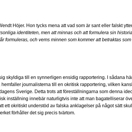
t Höjer. Hon tycks mena att vad som är sant eller falskt ytter
iga identiteten, men att minnas och att formulera sin historia
år formuleras, och vems minnen som kommer att betraktas som g
ig skyldiga till en synnerligen ensidig rapportering. I sådana här
emfaller journalisterna till en okritisk rapportering, vilken kan
agens Sverige. Detta trots att föreställningarna som denna ide
tisk inställning innebär naturligtvis inte att man bagatelliserar ö
att ett okritiskt understöd av falska anklagelser på något sätt skul
rket förhåller det sig precis tvärtom.