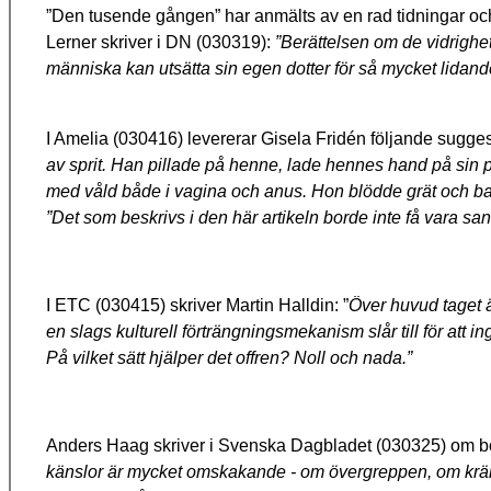
”Den tusende gången” har anmälts av en rad tidningar oc
Lerner skriver i DN (030319):
”
Berättelsen om de vidrighet
människa kan utsätta sin egen dotter för så mycket lidande 
I Amelia (030416) levererar Gisela Fridén följande sugges
av sprit. Han pillade på henne, lade hennes hand på sin p
med våld både i vagina och anus. Hon blödde grät och ba
”Det som beskrivs i den här artikeln borde inte få vara san
I ETC (030415) skriver Martin Halldin: ”
Över huvud taget 
en slags kulturell förträngningsmekanism slår till för att i
På vilket sätt hjälper det offren? Noll och nada.”
Anders Haag skriver i Svenska Dagbladet (030325) om 
känslor är mycket omskakande - om övergreppen, om krän