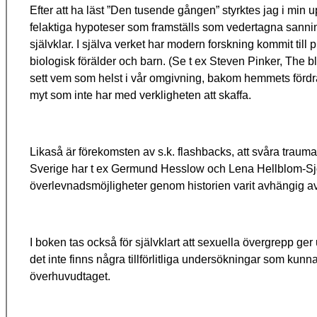
Efter att ha läst ”Den tusende gången” styrktes jag i min 
felaktiga hypoteser som framställs som vedertagna sann
självklar. I själva verket har modern forskning kommit till 
biologisk förälder och barn.
(Se t ex Steven Pinker, The b
sett vem som helst i vår omgivning, bakom hemmets fördr
myt som inte har med verkligheten att skaffa.
Likaså är förekomsten av s.k. flashbacks, att svåra trauman 
Sverige har t ex Germund Hesslow och Lena Hellblom-Sjög
överlevnadsmöjligheter genom historien varit avhängig av h
I boken tas också för självklart att sexuella övergrepp ge
det inte finns några tillförlitliga undersökningar som k
överhuvudtaget.