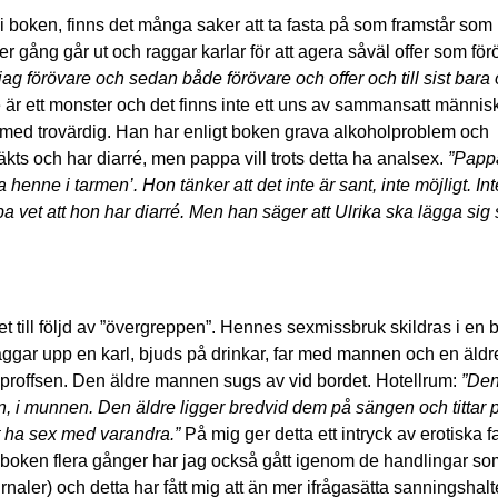
i boken, finns det många saker att ta fasta på som framstår som
 gång går ut och raggar karlar för att agera såväl offer som för
r jag förövare och sedan både förövare och offer och till sist bara o
är ett monster och det finns inte ett uns av sammansatt människ
rmed trovärdig. Han har enligt boken grava alkoholproblem och
äkts och har diarré, men pappa vill trots detta ha analsex.
”Papp
 henne i tarmen’. Hon tänker att det inte är sant, inte möjligt. In
a vet att hon har diarré. Men han säger att Ulrika ska lägga sig 
 till följd av ”övergreppen”.
Hennes sexmissbruk skildras i en 
n raggar upp en karl, bjuds på drinkar, far med mannen och en äldr
 proffsen. Den äldre mannen sugs av vid bordet. Hotellrum:
”Den
n, i munnen. Den äldre ligger bredvid dem på sängen och tittar 
tt ha sex med varandra.”
På mig ger detta ett intryck av erotiska f
t boken flera gånger har jag också gått igenom de handlingar som
naler) och detta har fått mig att än mer ifrågasätta sanningshalt