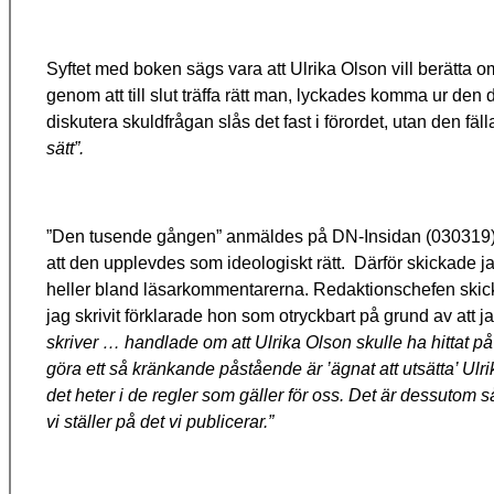
Syftet med boken sägs vara att Ulrika Olson vill berätt
genom att till slut träffa rätt man, lyckades komma ur den d
diskutera skuldfrågan slås det fast i förordet, utan den f
sätt”.
”Den tusende gången” anmäldes på DN-Insidan (030319).
att den upplevdes som ideologiskt rätt.
Därför skickade j
heller bland läsarkommentarerna. Redaktionschefen skicka
jag skrivit förklarade hon som otryckbart på grund av att 
skriver … handlade om att Ulrika Olson skulle ha hittat på a
göra ett så kränkande påstående är ’ägnat att utsätta’ Ulri
det heter i de regler som gäller för oss. Det är dessutom s
vi ställer på det vi publicerar.”