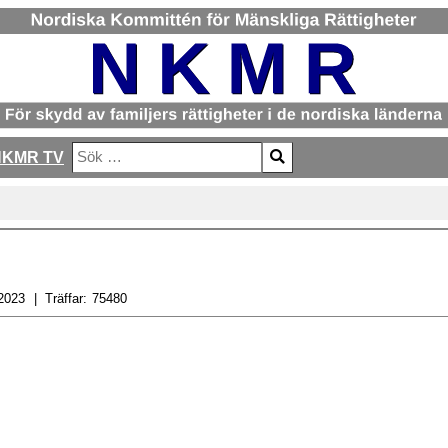
NKMR TV
Sök
Type 2 or more characters for results.
2023
Träffar:
75480