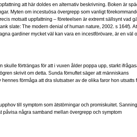
uppfattning att här doldes en alternativ beskrivning. Boken är s
ingar. Myten om incestuösa övergrepp som vanligt förekommande
precis motsatt uppfattning – företeelsen är extremt sällsynt vad gä
lank slate: The modern denial of human nature, 2002. s 164f).
At
agna gardiner mycket väl kan vara en incestförövare, är en väl
skulle förträngas för att i vuxen ålder poppa upp, starkt ifrågasa
ren skrivit om detta. Sunda förnuftet säger att människans
ennes förmåga att dra slutsatser av de olika faror hon utsatts f
r upphov till symptom som ätstörningar och promiskuitet. Sanning
unnat påvisa några samband mellan övergrepp och symptom