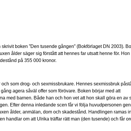
on skrivit boken ”Den tusende gången” (Bokförlaget DN 2003). B
en ålder säger sig förstått att hennes far utsatt henne för. Ho
kadestånd på 355 000 kronor.
ffer och som drog- och sexmissbrukare. Hennes sexmissbruk påst
gång agera såväl offer som förövare. Boken börjar med att
 med barnen. Både han och hon vet att hon skall göra en av 
rogen. Efter denna inledande scen får vi följa huvudpersonen ge
vuxen ålder, anmälan, dom och skadestånd. Handlingen ramas in
n handlar om att Ulrika träffar rätt man (den tusende) och får o