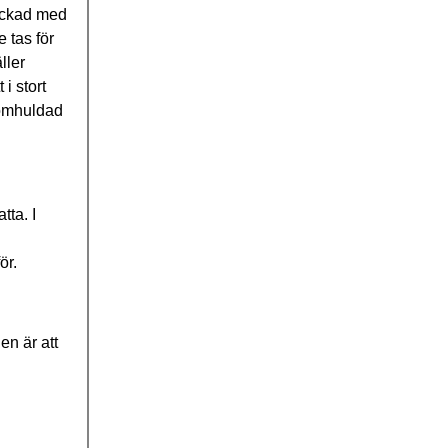
päckad med
 tas för
ller
t i stort
 omhuldad
tta. I
ör.
en är att