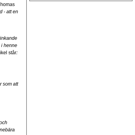
 Thomas
 - att en
stinkande
n i henne
ikel står
:
r som att
 och
nnebära