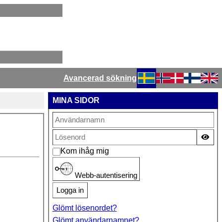
Avancerad sökning
Välj ditt språk
MINA SIDOR
Vis
Kom ihåg mig
Webb-autentisering
Logga in
Glömt lösenordet?
Glömt användarnamnet?