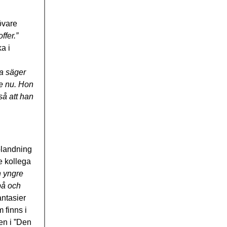
övare
ffer.”
a i
a säger
te nu. Hon
så att han
blandning
e kollega
 yngre
på och
antasier
 finns i
en i ”Den