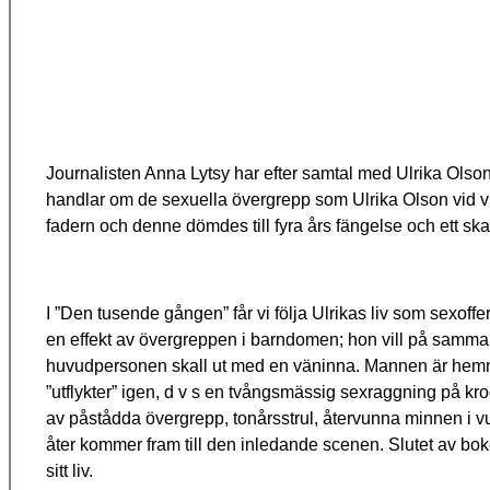
Journalisten Anna Lytsy har efter samtal med Ulrika Ols
handlar om de sexuella övergrepp som Ulrika Olson vid vux
fadern och denne dömdes till fyra års fängelse och ett s
I ”Den tusende gången” får vi följa Ulrikas liv som sexo
en effekt av övergreppen i barndomen; hon vill på samma 
huvudpersonen skall ut med en väninna. Mannen är hemma
”utflykter” igen, d v s en tvångsmässig sexraggning på k
av påstådda övergrepp, tonårsstrul, återvunna minnen i 
åter kommer fram till den inledande scenen. Slutet av boke
sitt liv.