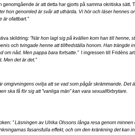
h genomgående är att detta har gjorts på samma okritiska sätt.
er hon genomled är svår att uthärda. Vi hör och läser hennes ord
är ofattbart.”
tiva skildring
: ”När hon lagt sig på kvällen kom han till henne, 
enis och tvingade henne att tillfredställa honom. Han trängde i
d om nåd. Men pappa bara fortsatte.”
I ingressen till Fridéns art
t. Men det är det.”
är omgivningens ovilja att se vad som pågår skrämmande. Det ä
ngen ska få för sig att ”vanliga män” kan vara sexualförbrytare.
boken
: ”
Läsningen av Ulrika Olssons långa resa genom minnen
kningarnas fasansfulla effekt, och om den kränkning det kan i