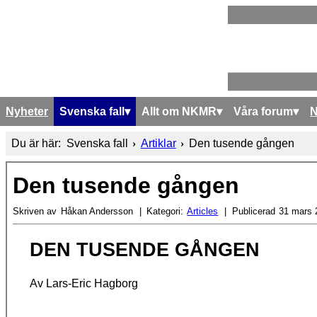
Nyheter
Svenska fall
Allt om NKMR
Våra forum
Du är här:
Svenska fall
Artiklar
Den tusende gången
Den tusende gången
Skriven av
Håkan Andersson
Kategori:
Articles
Publicerad
31 mars 
DEN TUSENDE GÅNGEN
Av Lars-Eric Hagborg