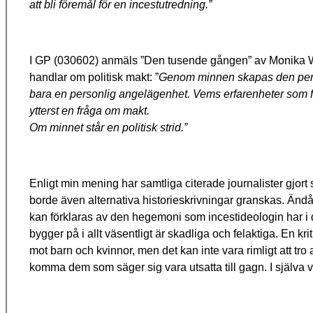
att bli föremål för en incestutredning.”
I GP (030602) anmäls ”Den tusende gången” av Monika Wend
handlar om politisk makt:
”
Genom minnen skapas den personl
bara en personlig angelägenhet. Vems erfarenheter som f
ytterst en fråga om makt.
Om minnet står en politisk strid.”
Enligt min mening har samtliga citerade journalister gjort s
borde även alternativa historieskrivningar granskas. Ändå h
kan förklaras av den hegemoni som incestideologin har i d
bygger på i allt väsentligt är skadliga och felaktiga. En kri
mot barn och kvinnor, men det kan inte vara rimligt att tro 
komma dem som säger sig vara utsatta till gagn. I själva ve