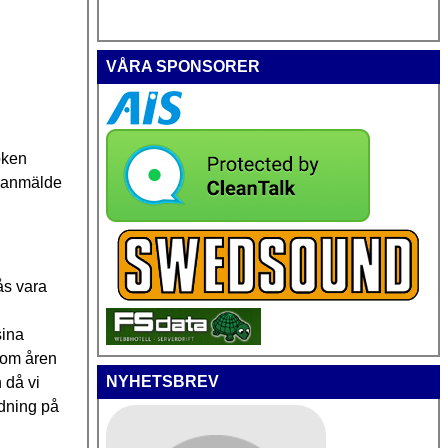
VÅRA SPONSORER
oken
n anmälde
ås vara
sina
nom åren
NYHETSBREV
 då vi
rdning på