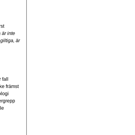
st
 är inte
iltiga, är
 fall
ske främst
ologi
vergrepp
le