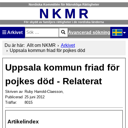
Arkivet
Avancerad sökning
Sök
Type 2 or more characters for results.
Välj ditt
Du är här:
Allt om NKMR
Arkivet
Uppsala kommun friad för pojkes död
Uppsala kommun friad för
pojkes död - Relaterat
Skriven av
Ruby Harrold-Claesson,
Publicerad
25 juni 2012
Träffar:
8015
Artikelindex