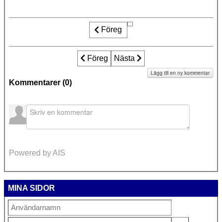
Föreg
Föregående artikel: Upprattelseutrednin
Föreg
Nästa artikel: USA kritiserar a
Nästa
Lägg till en ny kommentar
Kommentarer (
0
)
Powered by AIS
MINA SIDOR