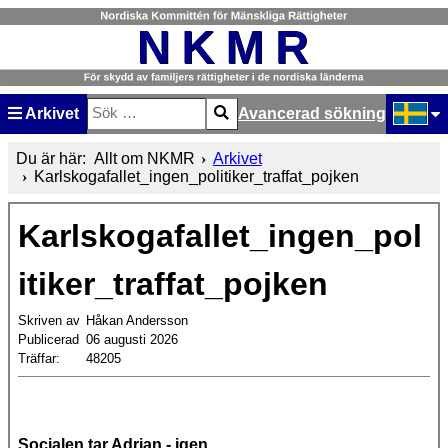
Arkivet
Avancerad sökning
Sök
Type 2 or more characters for results.
Välj ditt
Du är här:
Allt om NKMR
Arkivet
Karlskogafallet_ingen_politiker_traffat_pojken
Karlskogafallet_ingen_pol
itiker_traffat_pojken
Skriven av
Håkan Andersson
Publicerad
06 augusti 2026
Träffar:
48205
Socialen tar Adrian - igen