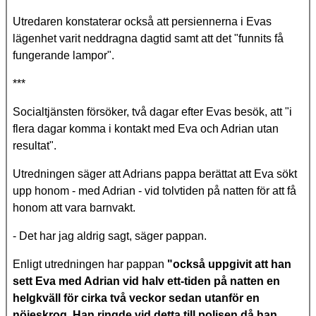
Utredaren konstaterar också att persiennerna i Evas
lägenhet varit neddragna dagtid samt att det "funnits få
fungerande lampor".
***
Socialtjänsten försöker, två dagar efter Evas besök, att "i
flera dagar komma i kontakt med Eva och Adrian utan
resultat".
Utredningen säger att Adrians pappa berättat att Eva sökt
upp honom - med Adrian - vid tolvtiden på natten för att få
honom att vara barnvakt.
- Det har jag aldrig sagt, säger pappan.
Enligt utredningen har pappan
"också uppgivit att han
sett Eva med Adrian vid halv ett-tiden på natten en
helgkväll för cirka två veckor sedan utanför en
nöjeskrog. Han ringde vid detta till polisen då han