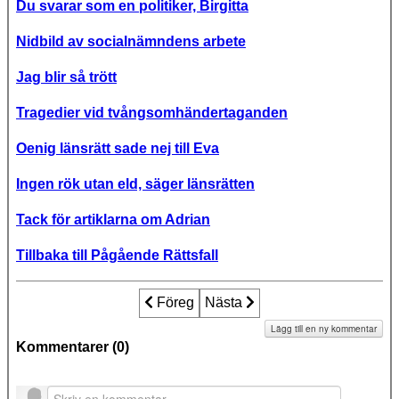
Du svarar som en politiker, Birgitta
Nidbild av socialnämndens arbete
Jag blir så trött
Tragedier vid tvångsomhändertaganden
Oenig länsrätt sade nej till Eva
Ingen rök utan eld, säger länsrätten
Tack för artiklarna om Adrian
Tillbaka till Pågående Rättsfall
Föregående artikel: Karlskogafallet_du
Föreg
Nästa artikel: Karlskogafalle
Nästa
Lägg till en ny kommentar
Kommentarer (
0
)