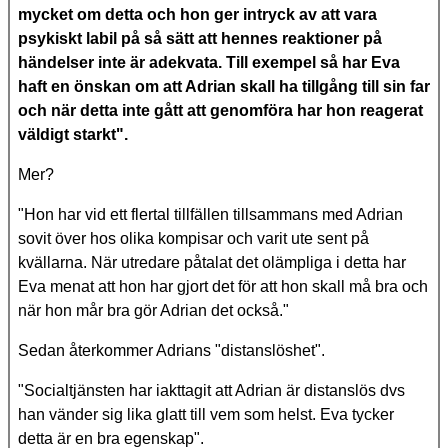
mycket om detta och hon ger intryck av att vara
psykiskt labil på så sätt att hennes reaktioner på
händelser inte är adekvata. Till exempel så har Eva
haft en önskan om att Adrian skall ha tillgång till sin far
och när detta inte gått att genomföra har hon reagerat
väldigt starkt".
Mer?
"Hon har vid ett flertal tillfällen tillsammans med Adrian
sovit över hos olika kompisar och varit ute sent på
kvällarna. När utredare påtalat det olämpliga i detta har
Eva menat att hon har gjort det för att hon skall må bra och
när hon mår bra gör Adrian det också."
Sedan återkommer Adrians "distanslöshet".
"Socialtjänsten har iakttagit att Adrian är distanslös dvs
han vänder sig lika glatt till vem som helst. Eva tycker
detta är en bra egenskap".